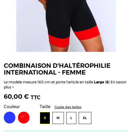
COMBINAISON D'HALTÉROPHILIE
INTERNATIONAL - FEMME
Le modèle mesure 165 cm et porte l'article en taille
Large
(
S
)
En savoir
plus >
60,00 €
TTC
Couleur
Taille
Guide des tailles
Bleu
Rouge
S
M
L
XL