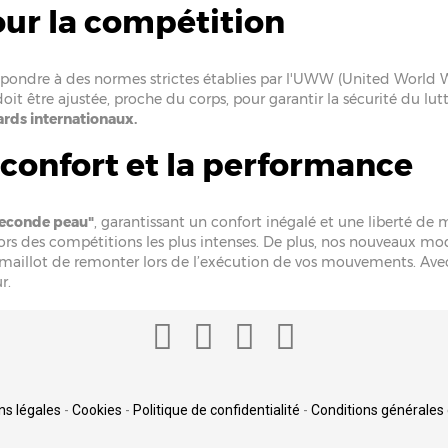
ur la compétition
ndre à des normes strictes établies par l'UWW (United World Wrest
ue doit être ajustée, proche du corps, pour garantir la sécurité d
rds internationaux.
 confort et la performance
"seconde peau"
, garantissant un confort inégalé et une liberté d
ors des compétitions les plus intenses. De plus, nos nouveaux m
 maillot de remonter lors de l’exécution de vos mouvements. Avec
r.
ns légales
-
Cookies
-
Politique de confidentialité
-
Conditions générales